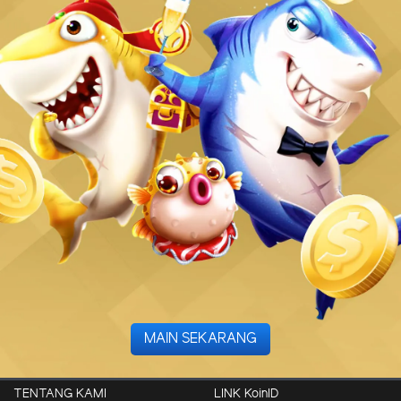
MAIN SEKARANG
TENTANG KAMI
LINK KoinID